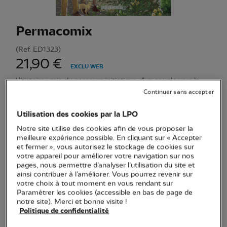
Permacomix
(Ref.
ED1323
)
21,90 €
EXCLU WEB
L'histoire vraie du parcours initiatique d'un couple vers la
Continuer sans accepter
permaculture, pour mieux comprendre cette éthique de vie.
Voir plus
Utilisation des cookies par la LPO
Notre site utilise des cookies afin de vous proposer la
meilleure expérience possible. En cliquant sur « Accepter
Quantité
et fermer », vous autorisez le stockage de cookies sur
votre appareil pour améliorer votre navigation sur nos
pages, nous permettre d’analyser l’utilisation du site et
Dernières pièces en stock !
ainsi contribuer à l’améliorer. Vous pourrez revenir sur
votre choix à tout moment en vous rendant sur
Paramétrer les cookies (accessible en bas de page de
Ajouter au panier
notre site). Merci et bonne visite !
Politique de confidentialité
Transaction sécurisée