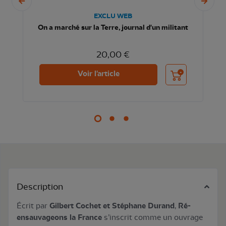
EXCLU WEB
On a marché sur la Terre, journal d'un militant
20,00 €
nier
Ajouter au panier
Voir l'article
Description
Écrit par
Gilbert Cochet et Stéphane Durand
,
Ré-
ensauvageons la France
s’inscrit comme un ouvrage