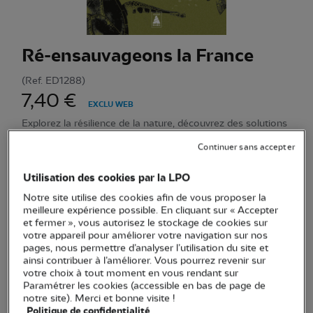
Ré-ensauvageons la France
(Ref.
ED1288
)
7,40 €
EXCLU WEB
Explorez la résilience de la nature, découvrez des solutions
pour préserver la biodiversité, favorisant un développement
Continuer sans accepter
durable
Voir plus
Utilisation des cookies par la LPO
Notre site utilise des cookies afin de vous proposer la
meilleure expérience possible. En cliquant sur « Accepter
Quantité
et fermer », vous autorisez le stockage de cookies sur
votre appareil pour améliorer votre navigation sur nos
Dernières pièces en stock !
pages, nous permettre d’analyser l’utilisation du site et
ainsi contribuer à l’améliorer. Vous pourrez revenir sur
votre choix à tout moment en vous rendant sur
Ajouter au panier
Paramétrer les cookies (accessible en bas de page de
notre site). Merci et bonne visite !
Politique de confidentialité