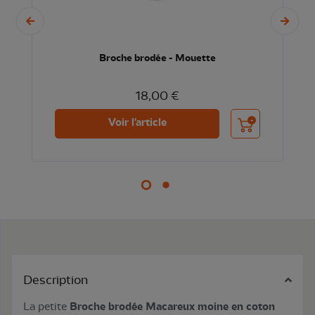
Broche brodée - Mouette
18,00 €
nier
Ajouter au panier
Voir l'article
Description
La petite
Broche brodée Macareux moine en coton