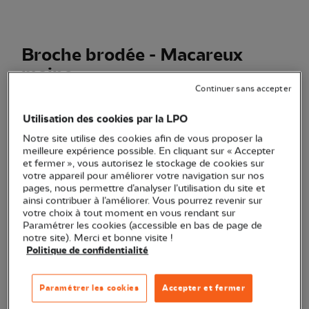
Broche brodée - Macareux
moine
Continuer sans accepter
(Ref.
EC1490
)
18,00 €
Utilisation des cookies par la LPO
Notre site utilise des cookies afin de vous proposer la
Une élégante petite broche en tissu, brodée d'un Macareux
meilleure expérience possible. En cliquant sur « Accepter
moine. Une création artisanale proposée par une artiste
et fermer », vous autorisez le stockage de cookies sur
française.
Voir plus
votre appareil pour améliorer votre navigation sur nos
pages, nous permettre d’analyser l’utilisation du site et
ainsi contribuer à l’améliorer. Vous pourrez revenir sur
votre choix à tout moment en vous rendant sur
Paramétrer les cookies (accessible en bas de page de
Quantité
notre site). Merci et bonne visite !
Politique de confidentialité
Dernières pièces en stock !
Paramétrer les cookies
Accepter et fermer
Ajouter au panier