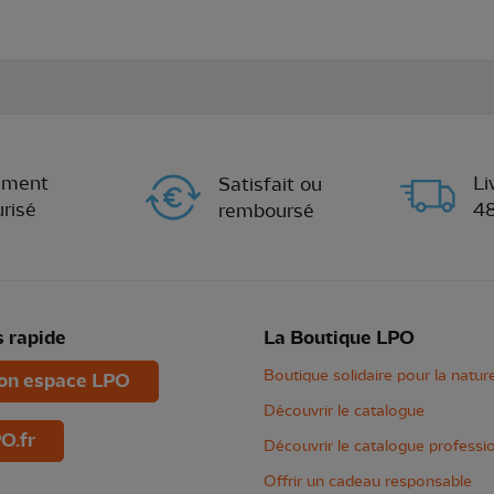
ement
Li
Satisfait ou
risé
4
remboursé
 rapide
La Boutique LPO
Boutique solidaire pour la natur
n espace LPO
Découvrir le catalogue
O.fr
Découvrir le catalogue professi
Offrir un cadeau responsable