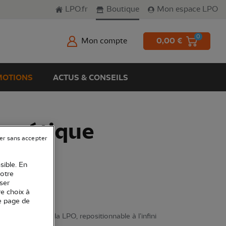
LPO.fr
Boutique
Mon espace LPO
0
Mon compte
0,00 €
OTIONS
ACTUS & CONSEILS
gnétique
er sans accepter
PO
sible. En
votre
ser
re choix à
e page de
x couleurs de la LPO, repositionnable à l’infini