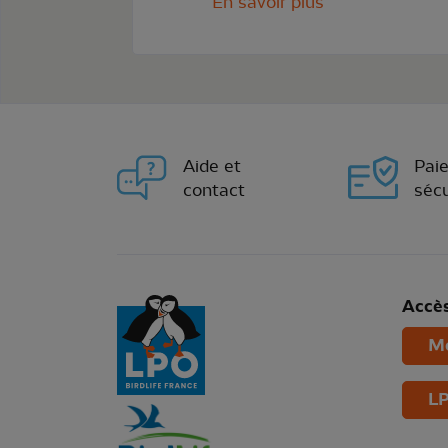
En savoir plus
Aide et
Pai
contact
sécu
Accès
Mo
LP