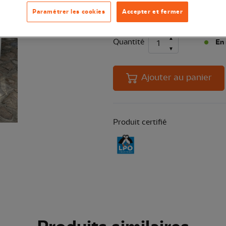
sans laisser de traces !
Voir plus
Paramétrer les cookies
Accepter et fermer
Quantité
En 
Ajouter au panier
Produit certifié