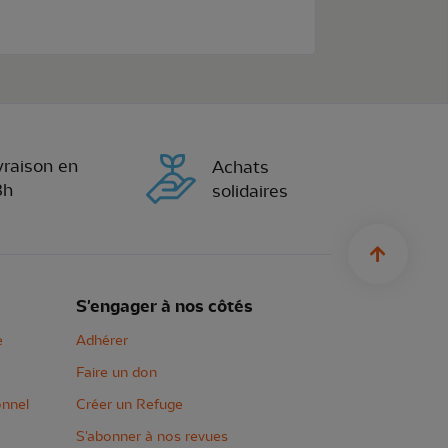
vraison en
Achats
8h
solidaires
sylius.u
S'engager à nos côtés
e
Adhérer
Faire un don
onnel
Créer un Refuge
S'abonner à nos revues