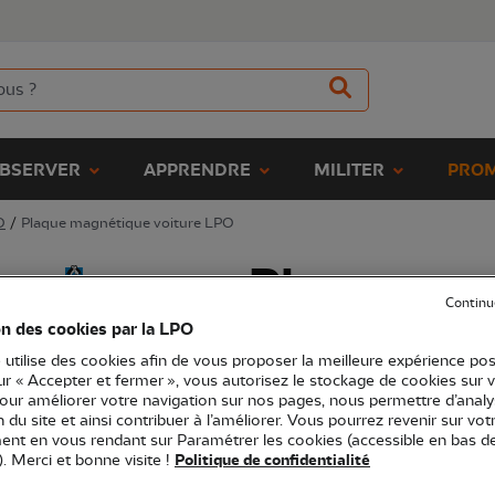
BSERVER
APPRENDRE
MILITER
PROM
O
/
Plaque magnétique voiture LPO
Plaque ma
Continu
voiture L
on des cookies par la LPO
 utilise des cookies afin de vous proposer la meilleure expérience pos
sur « Accepter et fermer », vous autorisez le stockage de cookies sur 
(Ref.
EC1131
)
pour améliorer votre navigation sur nos pages, nous permettre d’analy
5,90 €
ion du site et ainsi contribuer à l’améliorer. Vous pourrez revenir sur vot
nt en vous rendant sur Paramétrer les cookies (accessible en bas d
). Merci et bonne visite !
Politique de confidentialité
Une plaque magnétique 12 x12 cm au