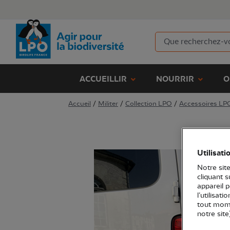
ACCUEILLIR
NOURRIR
O
Accueil
/
Militer
/
Collection LPO
/
Accessoires LP
Utilisati
Notre site
cliquant 
appareil 
l’utilisat
tout mome
notre site