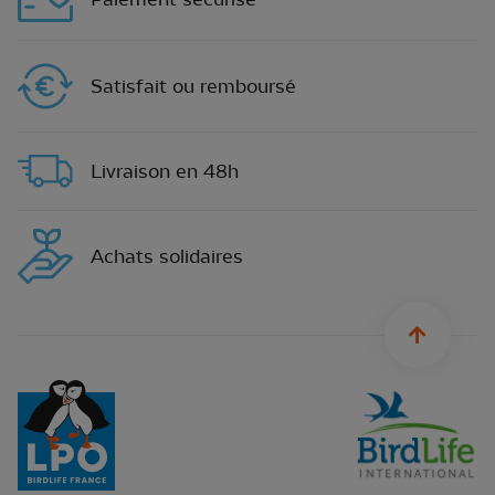
Satisfait ou remboursé
Livraison en 48h
Achats solidaires
sylius.u