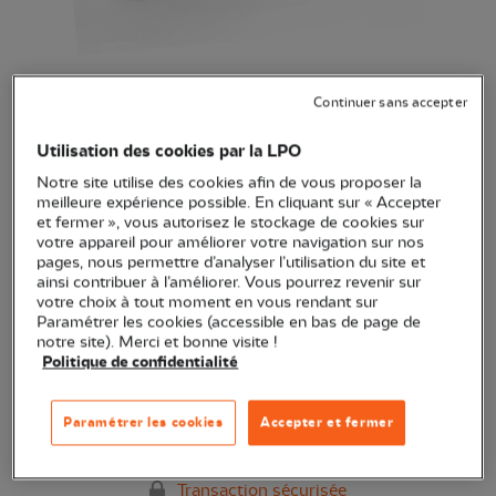
Kit de voyage 6 Baumes du
Continuer sans accepter
hibou 7 ml
Utilisation des cookies par la LPO
(Ref.
EC0845
)
17,90 €
Notre site utilise des cookies afin de vous proposer la
meilleure expérience possible. En cliquant sur « Accepter
et fermer », vous autorisez le stockage de cookies sur
Un kit complet à emmener partout
Voir plus
votre appareil pour améliorer votre navigation sur nos
pages, nous permettre d’analyser l’utilisation du site et
ainsi contribuer à l’améliorer. Vous pourrez revenir sur
votre choix à tout moment en vous rendant sur
Quantité
Paramétrer les cookies (accessible en bas de page de
notre site). Merci et bonne visite !
Politique de confidentialité
En stock
Paramétrer les cookies
Accepter et fermer
Ajouter au panier
Transaction sécurisée