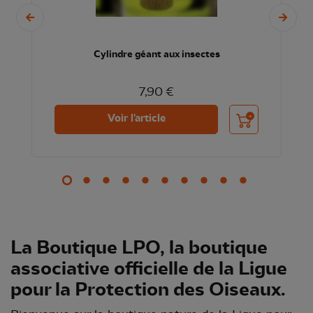
Cylindre géant aux insectes
7,90 €
nier
Ajouter au panier
Voir l'article
La Boutique LPO, la boutique
associative officielle de la Ligue
pour la Protection des Oiseaux.