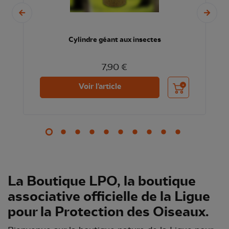
Cylindre géant aux insectes
7,90 €
nier
Ajouter au panier
Voir l'article
La Boutique LPO, la boutique
associative officielle de la Ligue
pour la Protection des Oiseaux.