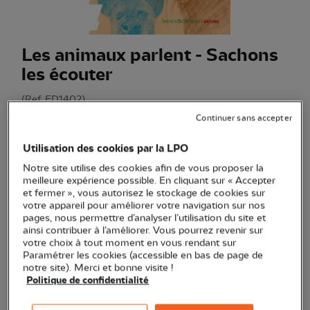
Les animaux parlent - Sachons
les écouter
(Ref.
ED1402
)
23,00 €
Continuer sans accepter
Un livre captivant et documenté sur le langage animal et la
Utilisation des cookies par la LPO
bioacoustique illustré par 30 dessins naturalistes d'espèces.
Notre site utilise des cookies afin de vous proposer la
Voir plus
meilleure expérience possible. En cliquant sur « Accepter
et fermer », vous autorisez le stockage de cookies sur
votre appareil pour améliorer votre navigation sur nos
pages, nous permettre d’analyser l’utilisation du site et
Quantité
ainsi contribuer à l’améliorer. Vous pourrez revenir sur
votre choix à tout moment en vous rendant sur
Paramétrer les cookies (accessible en bas de page de
En stock
notre site). Merci et bonne visite !
Politique de confidentialité
Ajouter au panier