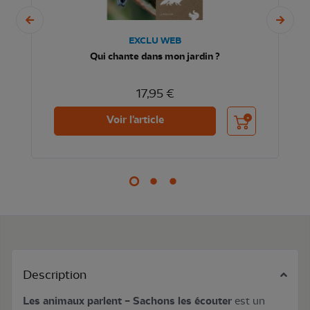
EXCLU WEB
Qui chante dans mon jardin ?
17,95 €
nier
Ajouter au panier
Voir l'article
Description
Les animaux parlent – Sachons les écouter
est un