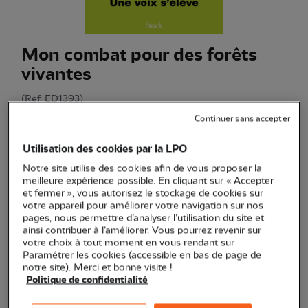
Mon combat pour des forêts
vivantes
(Ref.
ED1393
)
18,50 €
Continuer sans accepter
Autobiographie de Lucienne Haèse, activiste engagée et
Utilisation des cookies par la LPO
figure emblématique du combat pour la préservation des
Notre site utilise des cookies afin de vous proposer la
forêts françaises.
Voir plus
meilleure expérience possible. En cliquant sur « Accepter
et fermer », vous autorisez le stockage de cookies sur
votre appareil pour améliorer votre navigation sur nos
pages, nous permettre d’analyser l’utilisation du site et
Quantité
ainsi contribuer à l’améliorer. Vous pourrez revenir sur
votre choix à tout moment en vous rendant sur
Paramétrer les cookies (accessible en bas de page de
En stock
notre site). Merci et bonne visite !
Politique de confidentialité
Ajouter au panier