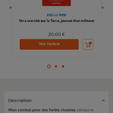
EXCLU WEB
On a marché sur la Terre, journal d'un militant
20,00 €
nier
Ajouter au panier
Voir l'article
Description
Mon combat pour des forêts vivantes
retrace le