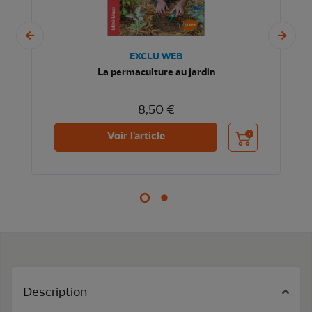
EXCLU WEB
La permaculture au jardin
8,50 €
nier
Ajouter au panier
Voir l'article
Description