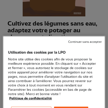
Cultivez des légumes sans eau,
adaptez votre potager au
changement climatique
Continuer sans accepter
(Ref.
ED1384
)
23,00 €
Utilisation des cookies par la LPO
Notre site utilise des cookies afin de vous proposer la
Ce guide propose des solutions concrètes pour gérer la
meilleure expérience possible. En cliquant sur « Accepter
limitation de la consommation d'eau au potager.
Voir plus
et fermer », vous autorisez le stockage de cookies sur
votre appareil pour améliorer votre navigation sur nos
pages, nous permettre d’analyser l’utilisation du site et
ainsi contribuer à l’améliorer. Vous pourrez revenir sur
Quantité
votre choix à tout moment en vous rendant sur
Paramétrer les cookies (accessible en bas de page de
notre site). Merci et bonne visite !
En stock
Politique de confidentialité