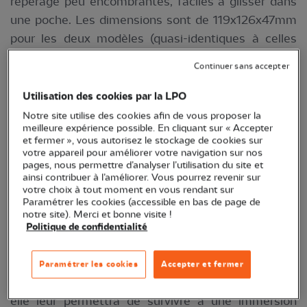
repérage peu encombrantes, faciles à glisser dans
une poche. Les dimensions sont de 119x126x47mm
pour les deux modèles (quasi-identiques à celles
des
Monarch 7
) et le poids est de 450g
Continuer sans accepter
(augmentation de 10 à 15g par rapport aux modèles
précédents).
Utilisation des cookies par la LPO
Pour trouver des différences marquantes, il faut
Notre site utilise des cookies afin de vous proposer la
meilleure expérience possible. En cliquant sur « Accepter
chercher sous l'épais gainage en caoutchouc qui
et fermer », vous autorisez le stockage de cookies sur
protège les Monarch HG. On découvre en effet que
votre appareil pour améliorer votre navigation sur nos
pages, nous permettre d’analyser l’utilisation du site et
les fûts ne sont plus en polycarbonate et en fibre
ainsi contribuer à l’améliorer. Vous pourrez revenir sur
de verre, mais en alliage de magnésium. Ce
votre choix à tout moment en vous rendant sur
Paramétrer les cookies (accessible en bas de page de
matériau, léger et très rigide, devrait confé­rer aux
notre site). Merci et bonne visite !
HG une bonne résistance aux chocs et une
Politique de confidentialité
meilleure longévité. Dans un même ordre d'idée,
l'étanchéité renforcée des HG, avec joints toriques
Paramétrer les cookies
Accepter et fermer
et remplissage à l'azote, est un gage de durabilité :
elle leur permettra de survivre à une immersion