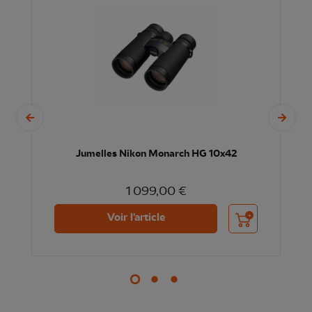
Jumelles Nikon Monarch HG 10x42
1 099,00 €
nier
Ajouter au panier
Voir l'article