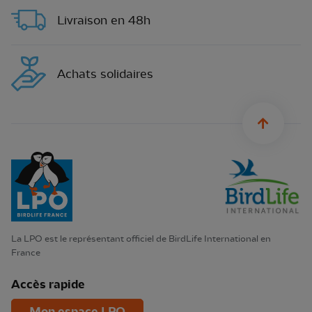
Livraison en 48h
Achats solidaires
sylius.u
La LPO est le représentant officiel de BirdLife International en
France
Accès rapide
Mon espace LPO