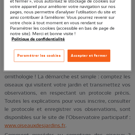
et fermer », vous autorisez le stockage de cookies sur
votre appareil pour améliorer votre navigation sur nos
participants est passé à plus de 24 000 ! Plus de
pages, nous permettre d’analyser l’utilisation du site et
737 000 oiseaux ont été recensés en France.
ainsi contribuer à l’améliorer. Vous pourrez revenir sur
votre choix à tout moment en vous rendant sur
Cette année, le rendez-vous se déroule le week-
Paramétrer les cookies (accessible en bas de page de
end du 28 et 29 janvier.
notre site). Merci et bonne visite !
Politique de confidentialité
Votre mission pour l’Observatoire des
Paramétrer les cookies
Accepter et fermer
oiseaux des jardins
Pour participer, pas besoins d'être un expert en
ornithologie ! La démarche est simple : comptez les
oiseaux qui visitent votre jardin et transmettez vos
observations, en respectant un protocole précis.
Toutes les explications pour vous inscrire, consulter
le protocole et enregistrer vos observations, sont
disponibles sur le site de l’Observatoire participatif :
www.oiseauxdesjardins.fr
.