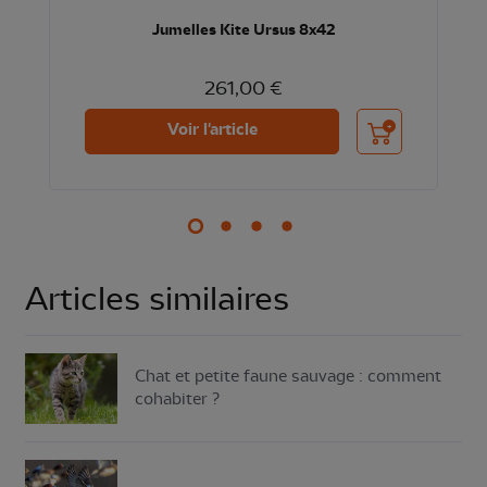
Jumelles Kite Ursus 8x42
261,00 €
nier
Ajouter au panier
Voir l'article
Articles similaires
Chat et petite faune sauvage : comment
cohabiter ?