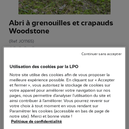
Abri à grenouilles et crapauds
Woodstone
(Ref.
JO1165
)
19,90 €
Continuer sans accepter
Résistant aux intempéries, cet abri naturel en béton de bois
est utile toute l'année pour protéger les crapauds et les
Utilisation des cookies par la LPO
grenouilles
Voir plus
Notre site utilise des cookies afin de vous proposer la
meilleure expérience possible. En cliquant sur « Accepter
et fermer », vous autorisez le stockage de cookies sur
votre appareil pour améliorer votre navigation sur nos
Quantité
pages, nous permettre d’analyser l’utilisation du site et
ainsi contribuer à l’améliorer. Vous pourrez revenir sur
votre choix à tout moment en vous rendant sur
En stock
Paramétrer les cookies (accessible en bas de page de
notre site). Merci et bonne visite !
Politique de confidentialité
Ajouter au panier