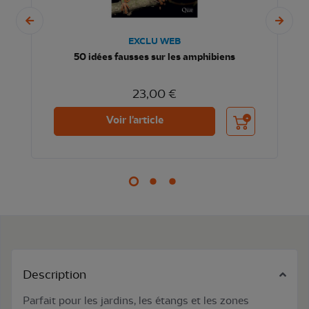
EXCLU WEB
50 idées fausses sur les amphibiens
23,00 €
nier
Ajouter au panier
Voir l'article
Description
Parfait pour les jardins, les étangs et les zones