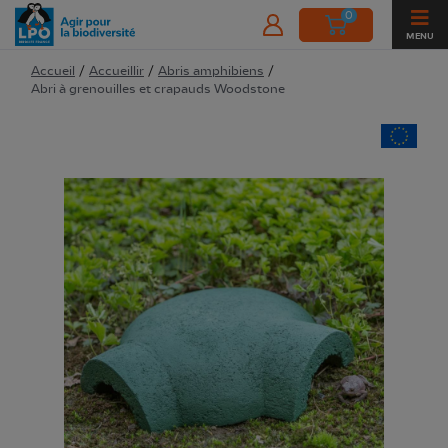
0
MENU
Accueil
/
Accueillir
/
Abris amphibiens
/
Abri à grenouilles et crapauds Woodstone