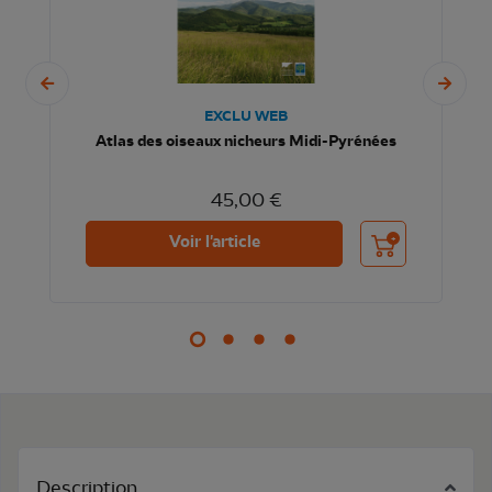
EXCLU WEB
Atlas des oiseaux nicheurs Midi-Pyrénées
45,00 €
nier
Ajouter au panier
Voir l'article
Description