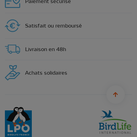
Paiement sécurisé
Satisfait ou remboursé
Livraison en 48h
Achats solidaires
sylius.u