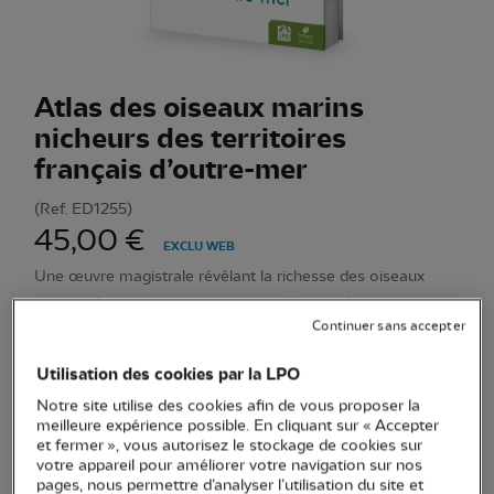
Atlas des oiseaux marins
nicheurs des territoires
français d’outre-mer
(Ref.
ED1255
)
45,00 €
EXCLU WEB
Une œuvre magistrale révélant la richesse des oiseaux
marins ultramarins, un incontournable pour les amoureux
Continuer sans accepter
de la nature.
Voir plus
Utilisation des cookies par la LPO
Notre site utilise des cookies afin de vous proposer la
Quantité
meilleure expérience possible. En cliquant sur « Accepter
et fermer », vous autorisez le stockage de cookies sur
votre appareil pour améliorer votre navigation sur nos
En stock
pages, nous permettre d’analyser l’utilisation du site et