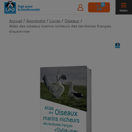
0
MENU
Accueil
/
Apprendre
/
Livres
/
Oiseaux
/
Atlas des oiseaux marins nicheurs des territoires français
d’outre-mer