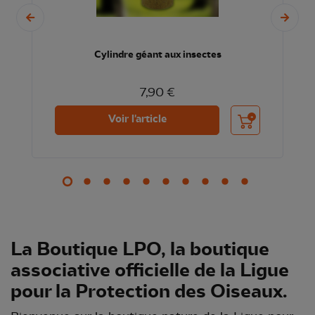
Cylindre géant aux insectes
7,90 €
nier
Ajouter au panier
Voir l'article
La Boutique LPO, la boutique
associative officielle de la Ligue
pour la Protection des Oiseaux.