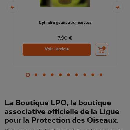
Cylindre géant aux insectes
7,90 €
nier
Ajouter au panier
Voir l'article
La Boutique LPO, la boutique
associative officielle de la Ligue
pour la Protection des Oiseaux.